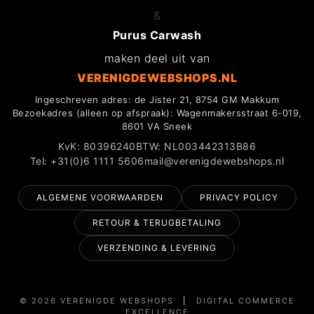
&
Purus Carwash
maken deel uit van
VERENIGDEWEBSHOPS.NL
Ingeschreven adres: de Jister 21, 8754 GM Makkum
Bezoekadres (alleen op afspraak): Wagenmakersstraat 6-019,
8601 VA Sneek
KvK: 80396240
BTW: NL003442313B86
Tel: +31(0)6 1111 5606
mail@verenigdewebshops.nl
ALGEMENE VOORWAARDEN
PRIVACY POLICY
RETOUR & TERUGBETALING
VERZENDING & LEVERING
© 2026 VERENIGDE WEBSHOPS
|
DIGITAL COMMERCE
EXCELLENCE