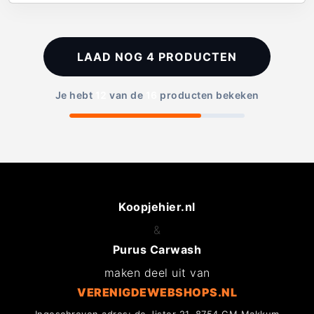
LAAD NOG
4
PRODUCTEN
Je hebt
12
van de
16
producten bekeken
Koopjehier.nl
&
Purus Carwash
maken deel uit van
VERENIGDEWEBSHOPS.NL