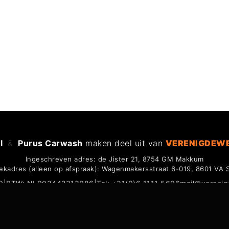
l
&
Purus Carwash
maken deel uit van
VERENIGDEW
Ingeschreven adres: de Jister 21, 8754 GM Makkum
ekadres (alleen op afspraak): Wagenmakersstraat 6-019, 8601 VA 
0
|
BTW: NL003442313B86
|
Tel: +31(0)6 1111 5606
mail@vereni
N
PRIVACY POLICY
RETOUR & TERUGBETALING