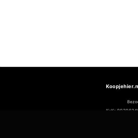
Koopjehier.n
Bezo
KvK: 8039624
ALGEMENE VOORWAARDE