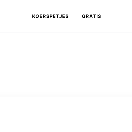
KOERSPETJES
GRATIS
ikersnaam of e-mailadres in. Je ontvangt een link via